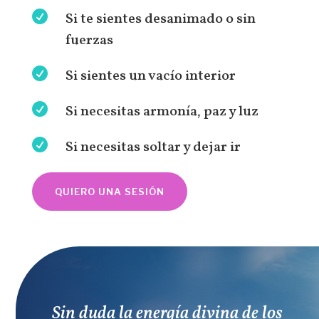

Si te sientes desanimado o sin
fuerzas

Si sientes un vacío interior

Si necesitas armonía, paz y luz

Si necesitas soltar y dejar ir
QUIERO UNA SESIÓN
Sin duda la energía divina de los