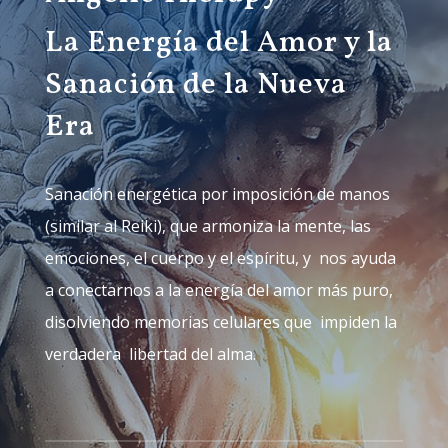
La Energía del Amor y la
Sanación de la Nueva
Era
Sanación energética por imposición de manos
(similar al Reiki), que armoniza la mente, las
emociones, el cuerpo y el espíritu, y nos ayuda
a conectarnos a la energía del amor más puro,
disolviendo memorias celulares que impiden la
verdadera libertad del alma.