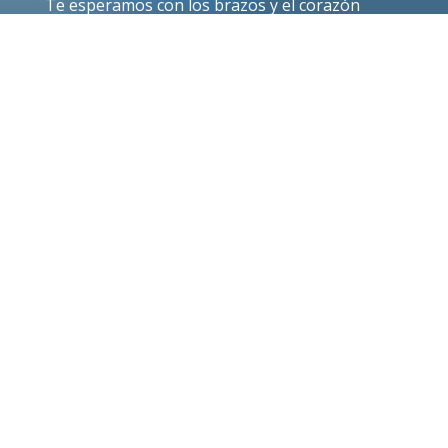
Te esperamos con los brazos y el corazón
abiertos.
SÍ, QUIERO IR
Luz de Ángel 2022 - Web creada por
Luz de Ángel