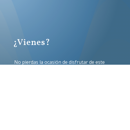
¿Vienes?
No pierdas la ocasión de disfrutar de este
curso. Te esperamos con los brazos y el
corazón abiertos.
SÍ, QUIERO IR