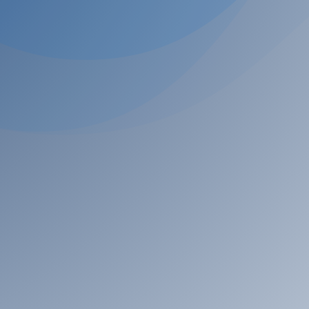
ler de superación personal y sanación de traumas del pasad
prensión profunda de tu actual estado emocional.
QUIERO IR