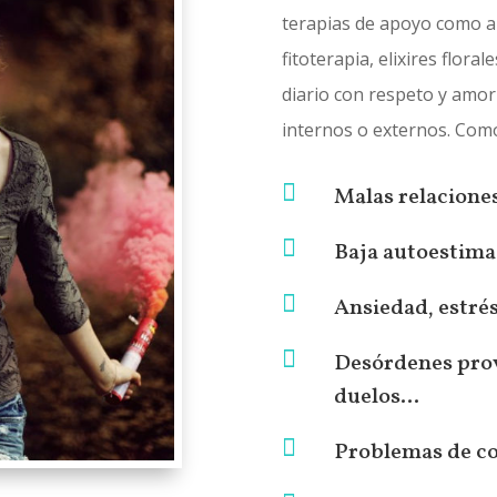
terapias de apoyo como a
fitoterapia, elixires flora
diario con respeto y amor 
internos o externos. Com

Malas relaciones

Baja autoestima

Ansiedad, estré

Desórdenes prov
duelos...

Problemas de c