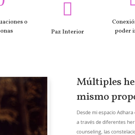

tuaciones o
Conexió
sonas
poder i
Paz Interior
Múltiples h
mismo propó
Desde mi espacio Adhara 
a través de diferentes he
counseling, las constelac