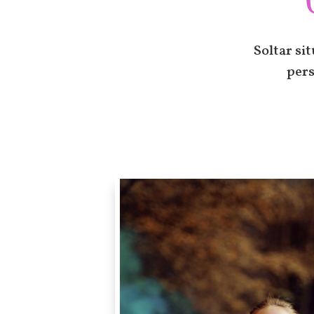
Soltar si
per