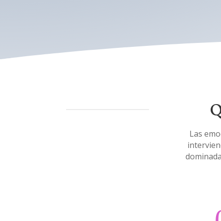
Q
Las emo
intervie
dominadas