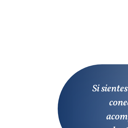
Si siente
conec
acomp