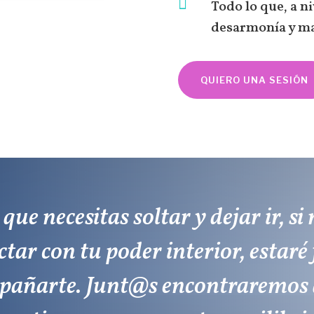

Todo lo que, a n
desarmonía y ma
QUIERO UNA SESIÓN
s que necesitas soltar y dejar ir, s
tar con tu poder interior, estaré 
añarte. Junt@s encontraremos a