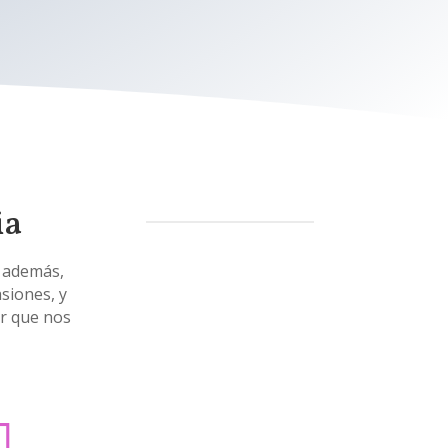
ia
 además,
siones, y
or que nos
