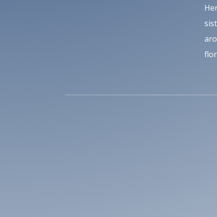
Her
sis
aro
flo