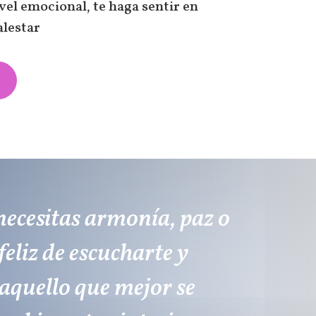
ivel emocional, te haga sentir en
lestar
i necesitas armonía, paz o
feliz de escucharte y
quello que mejor se